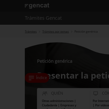
. Abrir en una nueva ventana.
. Abrir en una nueva ventana.
|
Trámites Gencat
Trámites Gencat
Trámites
Trámites por temas
Petición genérica
Petición genérica
Presentar la peti
Índice
QUIÉN
CÓ
Otras administraciones |
Por Interne
Ciudadanía | Empresas y
| Por video