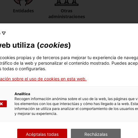
Entidades
Otras
administraciones
ica.
o ▽
tando sea un ente local de Cataluña, la petición se tendrá 
eb utiliza (
cookies
)
e a la Extranet de las Administraciones Catalanas (EACAT).
 cookies propias y de terceros para mejorar tu experiencia de naveg
 tráfico de la web y personalizar el contenido mostrado. Puedes acep
 todas o configurarlas.
ación sobre el uso de cookies en esta web.
resentar
en cualquier momento.
Analítica
Recogen información anónima sobre el uso de la web, las páginas que vi
los elementos con los que interactúas y cómo has llegado a la web. Esta
información se utiliza para analizar el comportamiento de los usuarios e
y mejorar su experiencia.
Acéptalas todas
Recházalas
 cinco documentos que acompañen la petición. Peso máxim