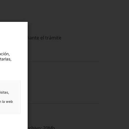
que hacer mediante el trámite
ación,
tarlas,
sitas,
n la web
o de cada archivo: 20Mb.