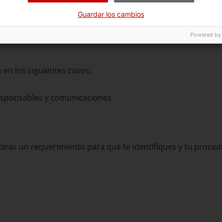
Guardar los cambios
Powered by
 en los siguientes casos:
esponsables y comunicaciones
birás un requerimiento para que te identifiques y tu proced