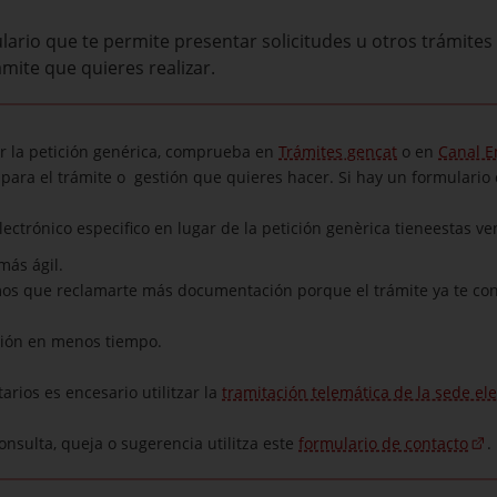
lario que te permite presentar solicitudes u otros trámite
ámite que quieres realizar.
 la petición genérica, comprueba en
Trámites gencat
o en
Canal 
 para el trámite o gestión que quieres hacer. Si hay un formulario c
electrónico especifico en lugar de la petición genèrica tieneestas ve
más ágil.
mos que reclamarte más documentación porque el trámite ya te co
tión en menos tiempo.
tarios es encesario utilitzar la
tramitación telemática de la sede ele
onsulta, queja o sugerencia utilitza este
formulario de contacto
.