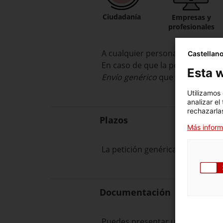
Ciudadanía
Empresas y
profesionales
A cualquier persona física o juríd
Castellan
En caso de que la persona solici
Esta w
Envío genérico
que hay disponibl
Utilizamos
analizar el
rechazarlas
Plazos
Más inform
La petición
genérica
se puede p
Documentación
Puedes presentar un máximo de