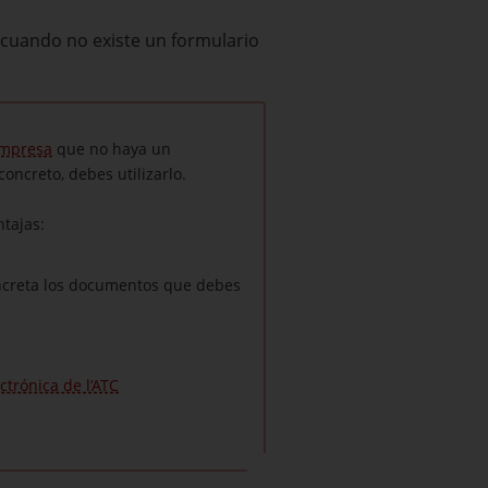
s cuando no existe un formulario
Empresa
que no haya un
oncreto, debes utilizarlo.
ntajas:
ncreta los documentos que debes
ctrónica de l’ATC