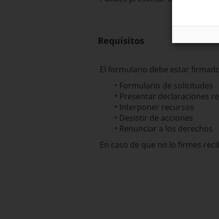
Requisitos
El formulario debe estar firmado
Formulario de solicitudes
Presentar declaraciones r
Interponer recursos
Desistir de acciones
Renunciar a los derechos
En caso de que no lo firmes reci