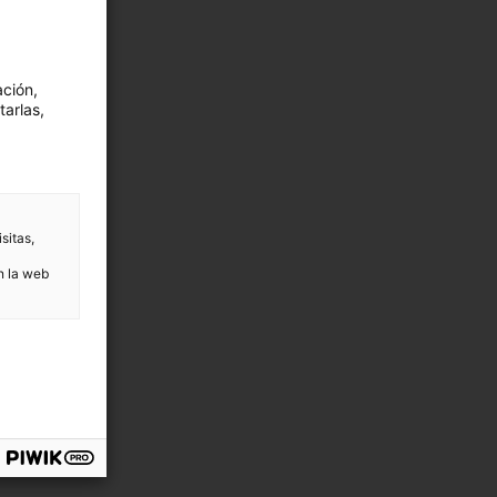
ación,
tarlas,
sitas,
n la web