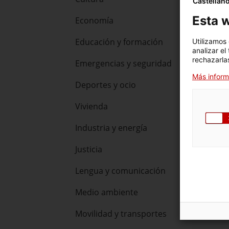
Castellan
Esta w
Economía
Educación y formación
Utilizamos
analizar el
rechazarlas
Emergencias y seguridad
Más inform
Deportes y ocio
Vivienda
Industria y energía
Justicia
Lengua y comunicación
Medio ambiente
Movilidad y transportes