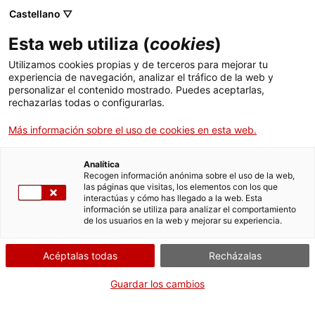
Menú
. Abrir en una nueva ventana.
Castellano ▽
Esta web utiliza (
cookies
)
Trámites Gencat
Idioma:
es
Utilizamos cookies propias y de terceros para mejorar tu
Galardones Medalla y Placa al trabajo
experiencia de navegación, analizar el tráfico de la web y
Presidente
personalizar el contenido mostrado. Puedes aceptarlas,
rechazarlas todas o configurarlas.
Presentar una
Más información sobre el uso de cookies en esta web.
candidatura
Analítica
Recogen información anónima sobre el uso de la web,
las páginas que visitas, los elementos con los que
interactúas y cómo has llegado a la web. Esta
información se utiliza para analizar el comportamiento
Por Internet
Presencialmente
de los usuarios en la web y mejorar su experiencia.
Iniciar
Consulta dónde
Acéptalas todas
Recházalas
Guardar los cambios
CUÁNDO
Fuera de plazo