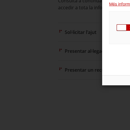
Consulta a continuació totes les
Més inform
accedir a tota la informació i con
Sol·licitar l'ajut
Presentar al·legacions
Presentar un recurs