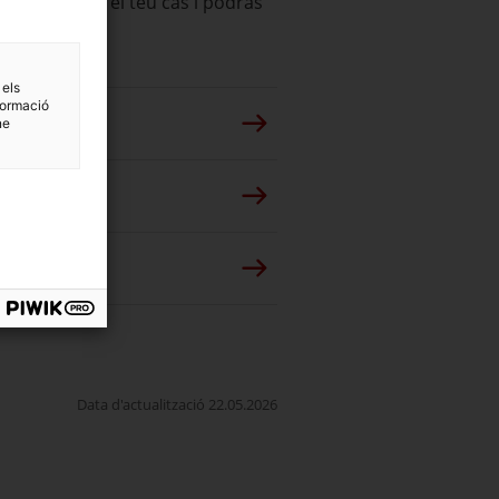
espongui amb el teu cas i podràs
 els
formació
ne
Data d'actualització 22.05.2026