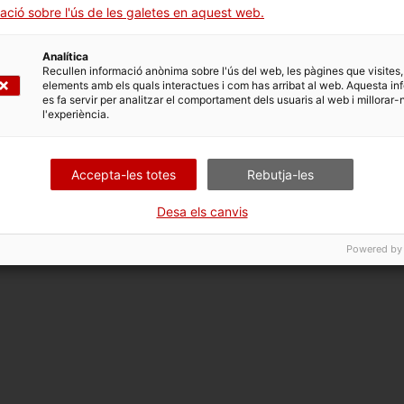
 opcions vinculades a aquest tràmit. Selecciona la que corr
ació sobre l'ús de les galetes en aquest web.
dicions de tramitació.
Analítica
Recullen informació anònima sobre l'ús del web, les pàgines que visites,
elements amb els quals interactues i com has arribat al web. Aquesta in
es fa servir per analitzar el comportament dels usuaris al web i millorar-
l'experiència.
Accepta-les totes
Rebutja-les
Desa els canvis
Powered by