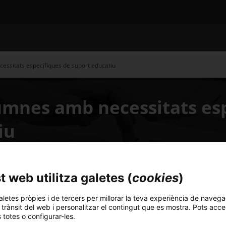
essitats específiques de suport educatiu
lumnes amb necessitats es
iu
 web utilitza galetes (
cookies
)
aletes pròpies i de tercers per millorar la teva experiència de navega
l trànsit del web i personalitzar el contingut que es mostra. Pots acce
s totes o configurar-les.