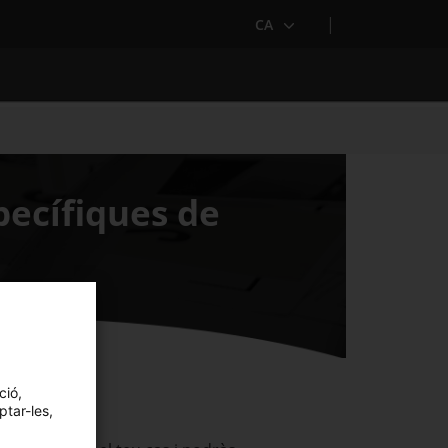
CA
pecífiques de
ció,
ptar-les,