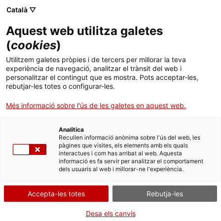
Menú
. Obre en una nova finestra.
Català ▽
Aquest web utilitza galetes
Tràmits Gencat
Idioma:
ca
(
cookies
)
Subvencions destinades a
Utilitzem galetes pròpies i de tercers per millorar la teva
experiència de navegació, analitzar el trànsit del web i
incentivar el creixement en fases
personalitzar el contingut que es mostra. Pots acceptar-les,
inicials d'empreses emergents
rebutjar-les totes o configurar-les.
(start-up) tecnològiques any 2022
Més informació sobre l'ús de les galetes en aquest web.
Analítica
Recullen informació anònima sobre l'ús del web, les
pàgines que visites, els elements amb els quals
Què necessites fer?
interactues i com has arribat al web. Aquesta
informació es fa servir per analitzar el comportament
dels usuaris al web i millorar-ne l'experiència.
Consulta a continuació totes les opcions
vinculades a aquest tràmit. Selecciona la que
Accepta-les totes
Rebutja-les
correspongui amb el teu cas i podràs
accedir a tota la informació i condicions de
Desa els canvis