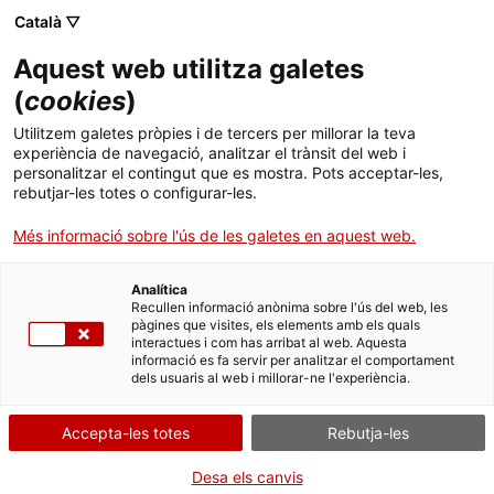
Menú
. Obre en una nova finestra.
Català ▽
Aquest web utilitza galetes
Tràmits Gencat
Idioma:
ca
(
cookies
)
Subvencions dels cupons a la
Utilitzem galetes pròpies i de tercers per millorar la teva
experiència de navegació, analitzar el trànsit del web i
competitivitat empresarial 2022
personalitzar el contingut que es mostra. Pots acceptar-les,
rebutjar-les totes o configurar-les.
Més informació sobre l'ús de les galetes en aquest web.
Què necessites fer?
Analítica
Recullen informació anònima sobre l'ús del web, les
pàgines que visites, els elements amb els quals
Consulta a continuació totes les opcions
interactues i com has arribat al web. Aquesta
vinculades a aquest tràmit. Selecciona la que
informació es fa servir per analitzar el comportament
dels usuaris al web i millorar-ne l'experiència.
correspongui amb el teu cas i podràs
accedir a tota la informació i condicions de
Accepta-les totes
Rebutja-les
tramitació.
Desa els canvis