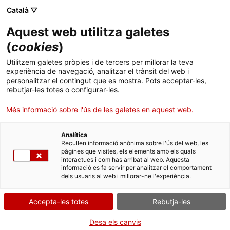
Menú
. Obre en una nova finestra.
Català ▽
Aquest web utilitza galetes
Tràmits Gencat
Idioma:
ca
(
cookies
)
Utilitzem galetes pròpies i de tercers per millorar la teva
Subvencions als agents de suport a
experiència de navegació, analitzar el trànsit del web i
la internacionalització acreditats
personalitzar el contingut que es mostra. Pots acceptar-les,
rebutjar-les totes o configurar-les.
per ACCIÓ
Més informació sobre l'ús de les galetes en aquest web.
Analítica
Recullen informació anònima sobre l'ús del web, les
Què necessites fer?
pàgines que visites, els elements amb els quals
interactues i com has arribat al web. Aquesta
informació es fa servir per analitzar el comportament
Consulta a continuació totes les opcions
dels usuaris al web i millorar-ne l'experiència.
vinculades a aquest tràmit. Selecciona la que
correspongui amb el teu cas i podràs
Accepta-les totes
Rebutja-les
accedir a tota la informació i condicions de
tramitació.
Desa els canvis