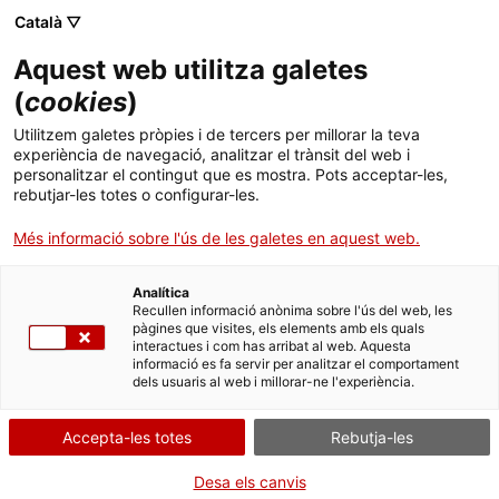
Menú
. Obre en una nova finestra.
Català ▽
Aquest web utilitza galetes
Tràmits Gencat
Idioma:
ca
(
cookies
)
Subvencions a projectes de Recerca
Utilitzem galetes pròpies i de tercers per millorar la teva
experiència de navegació, analitzar el trànsit del web i
Industrial i Desenvolupament
personalitzar el contingut que es mostra. Pots acceptar-les,
Experimental en l'àmbit del canvi
rebutjar-les totes o configurar-les.
climàtic 2022
Més informació sobre l'ús de les galetes en aquest web.
Analítica
Recullen informació anònima sobre l'ús del web, les
pàgines que visites, els elements amb els quals
Què necessites fer?
interactues i com has arribat al web. Aquesta
informació es fa servir per analitzar el comportament
dels usuaris al web i millorar-ne l'experiència.
Consulta a continuació totes les opcions
vinculades a aquest tràmit. Selecciona la que
Accepta-les totes
Rebutja-les
correspongui amb el teu cas i podràs
accedir a tota la informació i condicions de
Desa els canvis