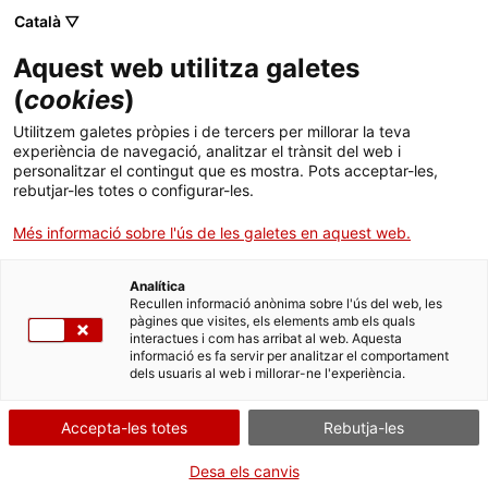
Menú
. Obre en una nova finestra.
Català ▽
Aquest web utilitza galetes
Tràmits Gencat
Idioma:
ca
(
cookies
)
Utilitzem galetes pròpies i de tercers per millorar la teva
Subvencions a inversions
experiència de navegació, analitzar el trànsit del web i
empresarials d'alt impacte 2023
personalitzar el contingut que es mostra. Pots acceptar-les,
rebutjar-les totes o configurar-les.
Més informació sobre l'ús de les galetes en aquest web.
Què necessites fer?
Analítica
Recullen informació anònima sobre l'ús del web, les
pàgines que visites, els elements amb els quals
Consulta a continuació totes les opcions
interactues i com has arribat al web. Aquesta
vinculades a aquest tràmit. Selecciona la que
informació es fa servir per analitzar el comportament
dels usuaris al web i millorar-ne l'experiència.
correspongui amb el teu cas i podràs
accedir a tota la informació i condicions de
Accepta-les totes
Rebutja-les
tramitació.
Desa els canvis