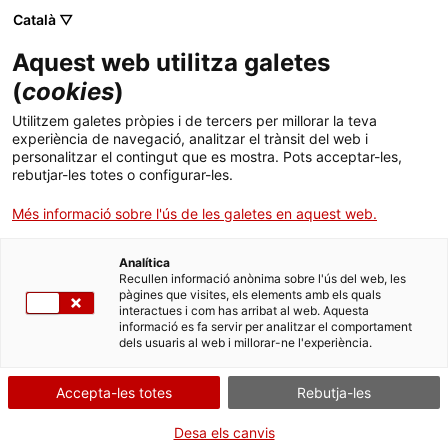
Menú
. Obre en una nova finestra.
Català ▽
Aquest web utilitza galetes
Tràmits Gencat
Idioma:
ca
(
cookies
)
Utilitzem galetes pròpies i de tercers per millorar la teva
Startup capital coinversió 2024
experiència de navegació, analitzar el trànsit del web i
personalitzar el contingut que es mostra. Pots acceptar-les,
rebutjar-les totes o configurar-les.
Més informació sobre l'ús de les galetes en aquest web.
Què necessites fer?
Analítica
Consulta a continuació totes les opcions
Recullen informació anònima sobre l'ús del web, les
pàgines que visites, els elements amb els quals
vinculades a aquest tràmit. Selecciona la que
interactues i com has arribat al web. Aquesta
correspongui amb el teu cas i podràs
informació es fa servir per analitzar el comportament
dels usuaris al web i millorar-ne l'experiència.
accedir a tota la informació i condicions de
tramitació.
Accepta-les totes
Rebutja-les
Desa els canvis