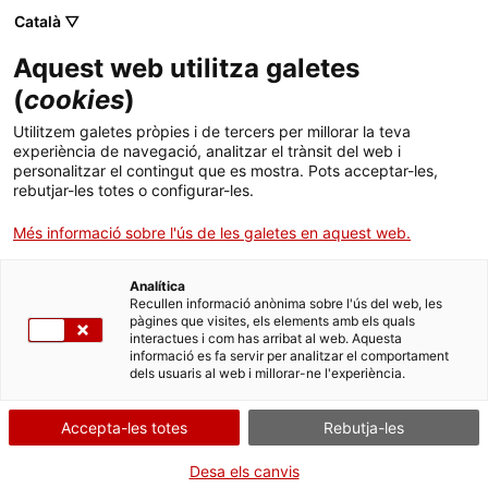
Menú
. Obre en una nova finestra.
Català ▽
Aquest web utilitza galetes
Tràmits Gencat
Idioma:
ca
(
cookies
)
Utilitzem galetes pròpies i de tercers per millorar la teva
Habilitació d'habitatges d'ús
experiència de navegació, analitzar el trànsit del web i
turístic
personalitzar el contingut que es mostra. Pots acceptar-les,
rebutjar-les totes o configurar-les.
Més informació sobre l'ús de les galetes en aquest web.
Què necessites fer?
Analítica
Recullen informació anònima sobre l'ús del web, les
pàgines que visites, els elements amb els quals
Consulta a continuació totes les opcions
interactues i com has arribat al web. Aquesta
vinculades a aquest tràmit. Selecciona la que
informació es fa servir per analitzar el comportament
dels usuaris al web i millorar-ne l'experiència.
correspongui amb el teu cas i podràs
accedir a tota la informació i condicions de
Accepta-les totes
Rebutja-les
tramitació.
Desa els canvis