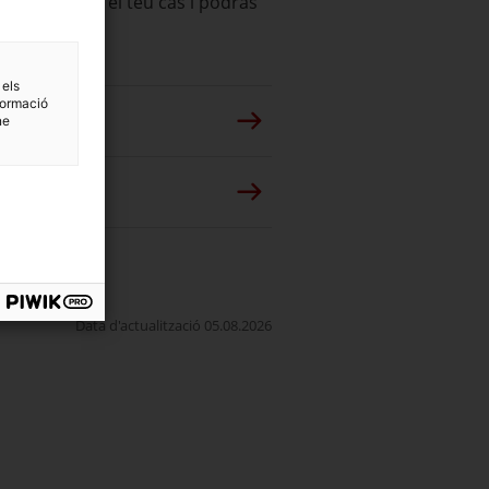
espongui amb el teu cas i podràs
 els
formació
ne
Data d'actualització 05.08.2026