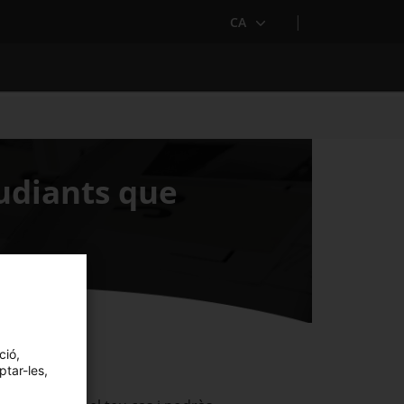
CA
tudiants que
ció,
ptar-les,