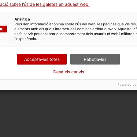
 opcions vinculades a aquest tràmit. Selecciona la que corr
ació sobre l'ús de les galetes en aquest web.
dicions de tramitació.
Analítica
Recullen informació anònima sobre l'ús del web, les pàgines que visites,
elements amb els quals interactues i com has arribat al web. Aquesta in
es fa servir per analitzar el comportament dels usuaris al web i millorar-
l'experiència.
licitud i/o presentar al·legacions econòmiques
Accepta-les totes
Rebutja-les
Desa els canvis
Powered by