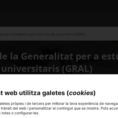
at per a estudiants que cursin estudis universitaris (GRAL)
e la Generalitat per a es
 universitaris (GRAL)
 web utilitza galetes (
cookies
)
aletes pròpies i de tercers per millorar la teva experiència de navega
l trànsit del web i personalitzar el contingut que es mostra. Pots acce
s totes o configurar-les.