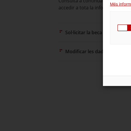
Consulta a continuació totes les
Més inform
accedir a tota la informació i con
Sol·licitar la beca
Modificar les dades de la sol·