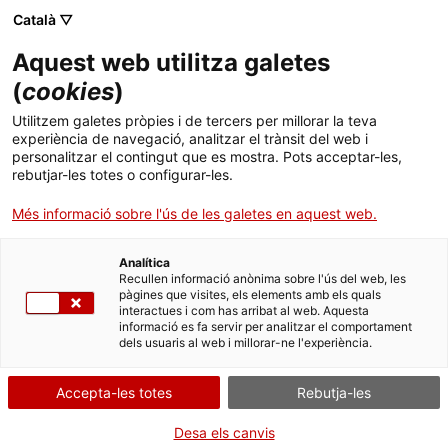
Menú
. Obre en una nova finestra.
Català ▽
Aquest web utilitza galetes
Tràmits Gencat
Idioma:
ca
(
cookies
)
Acreditació de mentores i mentors en el marc
Utilitzem galetes pròpies i de tercers per millorar la teva
d’empreses emergents (startups) per al
experiència de navegació, analitzar el trànsit del web i
període 2024-2026
personalitzar el contingut que es mostra. Pots acceptar-les,
rebutjar-les totes o configurar-les.
Sol·licitar l'acreditació
Més informació sobre l'ús de les galetes en aquest web.
Analítica
Recullen informació anònima sobre l'ús del web, les
pàgines que visites, els elements amb els quals
Per Internet
interactues i com has arribat al web. Aquesta
informació es fa servir per analitzar el comportament
. Ves a Formulari de sol·licitud
Inicia
dels usuaris al web i millorar-ne l'experiència.
Accepta-les totes
Rebutja-les
QUAN
Fora de termini
Desa els canvis